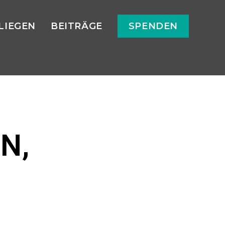
LIEGEN
BEITRÄGE
SPENDEN
N,